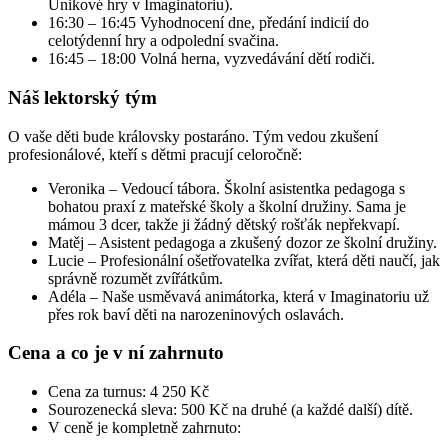
Únikové hry v Imaginatoriu).
16:30 – 16:45 Vyhodnocení dne, předání indicií do
celotýdenní hry a odpolední svačina.
16:45 – 18:00 Volná herna, vyzvedávání dětí rodiči.
Náš lektorský tým
O vaše děti bude královsky postaráno. Tým vedou zkušení
profesionálové, kteří s dětmi pracují celoročně:
Veronika – Vedoucí tábora. Školní asistentka pedagoga s
bohatou praxí z mateřské školy a školní družiny. Sama je
mámou 3 dcer, takže ji žádný dětský rošťák nepřekvapí.
Matěj – Asistent pedagoga a zkušený dozor ze školní družiny.
Lucie – Profesionální ošetřovatelka zvířat, která děti naučí, jak
správně rozumět zvířátkům.
Adéla – Naše usměvavá animátorka, která v Imaginatoriu už
přes rok baví děti na narozeninových oslavách.
Cena a co je v ní zahrnuto
Cena za turnus: 4 250 Kč
Sourozenecká sleva: 500 Kč na druhé (a každé další) dítě.
V ceně je kompletně zahrnuto: