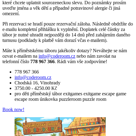
které chcete uplatnit sourozeneckou slevu. Do poznámky prosím
uveďte jména a věk dětí a případné potravinové alergie či jiná
omezení.
Při rezervaci se hradí pouze rezervační záloha. Následně obdržíte do
e-mailu kompletní přihlášku k vyplnění. Doplatek celé částky za
tábor je nutné uhradit nejpozději do 14 dnů před zahájením daného
turnusu (podklady k platbě vám dorazí včas e-mailem).
Máte k příměstskému táboru jakékoliv dotazy? Neváhejte se nám
ozvat e-mailem na
info@coderoom.cz
nebo nám zavolat na
telefonní číslo
778 967 366
. Rádi vám vše zodpovíme!
778 967 366
info@coderoom.cz
Chodská 16, Vinohrady
3750.00 - 4250.00 Kč
pro děti
příměstský tábor
exitgames
exitgame
escape game
escape room
únikovka
puzzleroom
puzzle room
Book now!