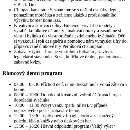
v Back Time.
Chlupatí kamarádi: Seznámíme se s našimi osmáky degu ,
pomazlíme morčátka a zažijeme ukázku profesionálního
výcviku border kolie Izzi.
Kreativní a šifrovací dílny: Budeme barvit 3D modely ,
vyrábět korálkové náramky , malovat obrazy a zasadíme si
vlastní bylinku do vlastnoručně nazdobeného květináče. Děti
si vyzkouší i roli designérů a pomohou nám vymyslet šifry do
připravované únikové hry Perníková chaloupka!
Zábava v týmu: Turnaje ve stolním fotbálku , stavby z
legendární stavebnice Seva, kuličkové dráhy , pantomima a
zábavné kvízy.
Rámcový denní program
07:00 – 08:30 Příchod dětí, ranní deskohraní a volná zábava v
herně.
08:30 – 10:00 Dopolední kreativní tvoření / šifrovací hry a
dopolední svačinka.
10:00 – 11:30 Pobyt venku (park, hřiště), v případě
nepříznivého počasí zábava v herně.
12:00 – 13:30 Teplý oběd v Imaginatoriu a zasloužený
polední klid u knížky nebo deskových her.
13:30 – 16:20 Hlavní odpolední program (Velký výlet /