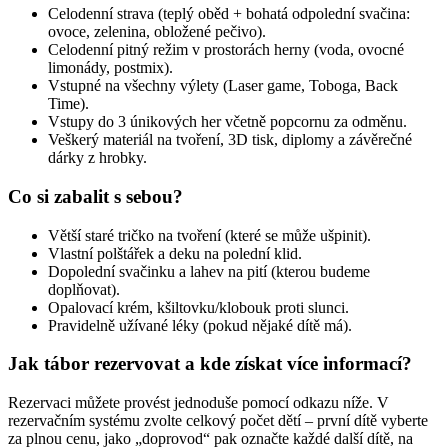
Celodenní strava (teplý oběd + bohatá odpolední svačina:
ovoce, zelenina, obložené pečivo).
Celodenní pitný režim v prostorách herny (voda, ovocné
limonády, postmix).
Vstupné na všechny výlety (Laser game, Toboga, Back
Time).
Vstupy do 3 únikových her včetně popcornu za odměnu.
Veškerý materiál na tvoření, 3D tisk, diplomy a závěrečné
dárky z hrobky.
Co si zabalit s sebou?
Větší staré tričko na tvoření (které se může ušpinit).
Vlastní polštářek a deku na polední klid.
Dopolední svačinku a lahev na pití (kterou budeme
doplňovat).
Opalovací krém, kšiltovku/klobouk proti slunci.
Pravidelně užívané léky (pokud nějaké dítě má).
Jak tábor rezervovat a kde získat více informací?
Rezervaci můžete provést jednoduše pomocí odkazu níže. V
rezervačním systému zvolte celkový počet dětí – první dítě vyberte
za plnou cenu, jako „doprovod“ pak označte každé další dítě, na