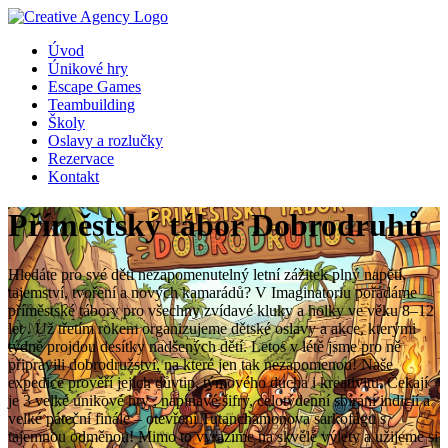
Úvod
Únikové hry
Escape Games
Teambuilding
Školy
Oslavy a rozlučky
Rezervace
Kontakt
Příměstský tábor Dobrodruhů
Hledáte pro své děti nezapomenutelný letní zážitek plný napětí,
tajemství, tvoření a nových kamarádů? V Imaginatoriu pořádáme
příměstské tábory pro všechny zvídavé kluky a holky ve věku 8–12
let . Už třetím rokem organizujeme dětské oslavy a akce, kterými
týdně projdou desítky nadšených dětí. Letos v létě jsme pro ně
připravili dobrodružství, na které jen tak nezapomenou! Naše
expedice prověří jejich důvtip, týmového ducha i kreativitu. Čekají
je 3 velké únikové hry , napínavé šifry, celotýdenní sbírání indicií a
velké páteční finále – otevření Tutanchamonova sarkofágu s
tajemnou odměnou! Mimo to vyrazíme na skvělé výlety a užijeme si