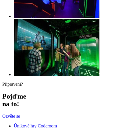
Připraveni?
Pojďme
na to!
Ozvěte se
Únikové hry Coderoom