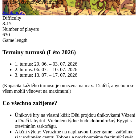
návštěvu čtyřnohých kamarádů .
Book now!
Difficulty
8-15
Number of players
630
Game length
Termíny turnusů (Léto 2026)
1. turnus: 29. 06. – 03. 07. 2026
2. turnus: 06. 07. – 10. 07. 2026
3. turnus: 13. 07. – 17. 07. 2026
(Kapacita každého turnusu je omezena na max. 15 dětí, abychom se
všem mohli věnovat na maximum!)
Co všechno zažijeme?
Únikové hry na vlastní kůži: Děti projdou únikovkami Vězení
a Dračí labyrint. Vrcholem týdne bude dobrodružný Egypt s
otevíráním sarkofágu.
Akční výlety: Vyrazíme na napínavou Laser game , zařádíme
si v rodinném centru Toboga a prozkoumáme fascinující svět