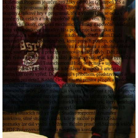
zkušenosti.Program je určen pro žáky od 10 let (2. stupeň ZŠ a
SŠ).Délka programu je cca 2–2,5 hodiny podle velikosti
skupiny.Únikové hry v programuÚtěk z vězeníTým se ocitá v
zamčených celách a musí společně najít cestu ven. Děti řeší logické
a praktické úkoly, otevírají mechanické zámky a společně skládají
dílky velké únikové mozaiky. Hra podporuje komunikaci,
koordinaci a sdílení informací – nikdo to nedokáže sám.Dračí
labyrintFantazijní dobrodružství, které prověří postřeh, odvahu a
spolupráci. Tým prochází tajemnými komnatami a odhaluje dávné
runy, staré symboly a principy rovnováhy mezi živly. Děti zažijí
silný týmový moment, kdy každý jednotlivý nápad může být klíčem
k postupu.Tajemství TutanchamonaHráči se ocitají v tajemné
komnatě starověkého Egypta, kde dávné symboly a artefakty
odemykají cestu vpřed. Děti pracují s příběhem, představivostí a
smyslem pro detail. Každý člen týmu má prostor přispět a společně
rozklíčovat faraonovo tajemství.Co si děti z programu
odnesouSpolečné „my“ místo „já vs. oni“Zkušenost z reálné týmové
spoluprácePřirozené rozvíjení komunikace a kreativitySebepoznání
– objevení vlastních silných stránekPozitivní zážitek, který stmeluje
třídní kolektivPřínos pro pedagogyUčitel vidí své žáky v jiných
rolích a situacích než ve škole.Snadno rozpozná dynamiku
kolektivu, silné stránky i místa, kde je možné pomoci.Získané
poznatky lze dál využít v běžném třídním prostředí.Stáhnout letáček
v PDF.Pro rezervaci termínu nás prosim kontaktuje.