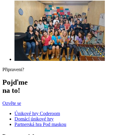
Připraveni?
Pojďme
na to!
Ozvěte se
Únikové hry Coderoom
Domácí únikové hry
Partnerská hra Pod maskou