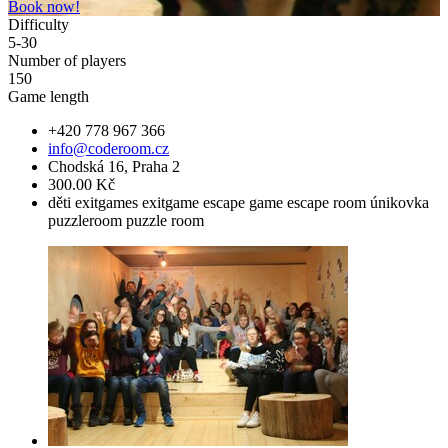
Book now!
Difficulty
5-30
Number of players
150
Game length
+420 778 967 366
info@coderoom.cz
Chodská 16, Praha 2
300.00 Kč
děti
exitgames
exitgame
escape game
escape room
únikovka
puzzleroom
puzzle room