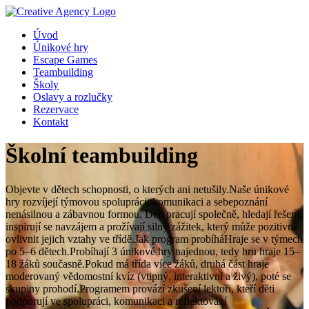
Úvod
Únikové hry
Escape Games
Teambuilding
Školy
Oslavy a rozlučky
Rezervace
Kontakt
Školní teambuilding
Objevte v dětech schopnosti, o kterých ani netušily.Naše únikové
hry rozvíjejí týmovou spolupráci, komunikaci a sebepoznání
nenásilnou a zábavnou formou. Děti pracují společně, hledají řešení,
inspirují se navzájem a prožívají silný zážitek, který může pozitivně
ovlivnit jejich vztahy ve třídě.Jak program probíháHraje se v týmech
po 5–6 dětech.Probíhají 3 únikové hry najednou, tedy hru hraje 15–
18 žáků současně.Pokud má třída více žáků, druhá část hraje
moderovaný vědomostní kvíz (vtipný, interaktivní a živý), poté se
skupiny prohodí.Programem provází zkušení lektoři, kteří děti
podporují ve spolupráci, komunikaci a reflektování