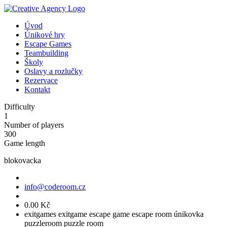
Úvod
Únikové hry
Escape Games
Teambuilding
Školy
Oslavy a rozlučky
Rezervace
Kontakt
Difficulty
1
Number of players
300
Game length
blokovacka
info@coderoom.cz
0.00 Kč
exitgames
exitgame
escape game
escape room
únikovka
puzzleroom
puzzle room