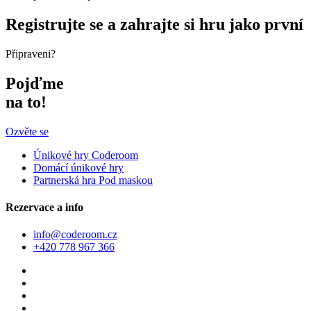
Registrujte se a zahrajte si hru jako první
Připraveni?
Pojďme
na to!
Ozvěte se
Únikové hry Coderoom
Domácí únikové hry
Partnerská hra Pod maskou
Rezervace a info
info@coderoom.cz
+420 778 967 366